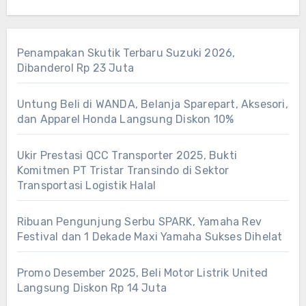
Penampakan Skutik Terbaru Suzuki 2026,
Dibanderol Rp 23 Juta
Untung Beli di WANDA, Belanja Sparepart, Aksesori,
dan Apparel Honda Langsung Diskon 10%
Ukir Prestasi QCC Transporter 2025, Bukti
Komitmen PT Tristar Transindo di Sektor
Transportasi Logistik Halal
Ribuan Pengunjung Serbu SPARK, Yamaha Rev
Festival dan 1 Dekade Maxi Yamaha Sukses Dihelat
Promo Desember 2025, Beli Motor Listrik United
Langsung Diskon Rp 14 Juta