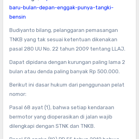
baru-bulan-depan-enggak-punya-tangki-
bensin
Budiyanto bilang, pelanggaran pemasangan
TNKB yang tak sesuai ketentuan dikenakan
pasal 280 UU No. 22 tahun 2009 tentang LLAJ.
Dapat dipidana dengan kurungan paling lama 2
bulan atau denda paling banyak Rp 500.000.
Berikut ini dasar hukum dari penggunaan pelat
nomor:
Pasal 68 ayat (1), bahwa setiap kendaraan
bermotor yang dioperasikan di jalan wajib
dilengkapi dengan STNK dan TNKB.