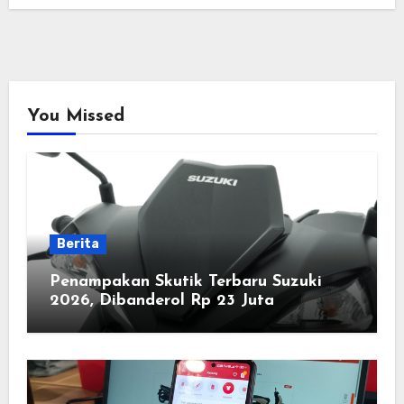
You Missed
Berita
Penampakan Skutik Terbaru Suzuki
2026, Dibanderol Rp 23 Juta