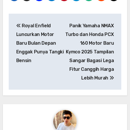
Post
Royal Enfield
Panik Yamaha NMAX
navigation
Luncurkan Motor
Turbo dan Honda PCX
Baru Bulan Depan
160 Motor Baru
Enggak Punya Tangki
Kymco 2025 Tampilan
Bensin
Sangar Bagasi Lega
Fitur Canggih Harga
Lebih Murah