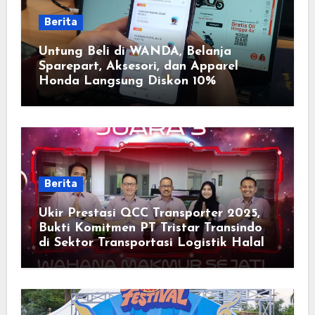
Berita
Untung Beli di WANDA, Belanja
Sparepart, Aksesori, dan Apparel
Honda Langsung Diskon 10%
Berita
Ukir Prestasi QCC Transporter 2025,
Bukti Komitmen PT Tristar Transindo
di Sektor Transportasi Logistik Halal