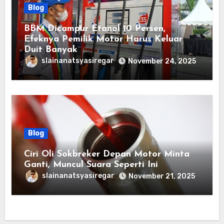
Blog
BBM Dicampur Etanol 10 Persen,
Efeknya Pemilik Motor Harus Keluar
Duit Banyak
slainanatsyasiregar
November 24, 2025
Blog
Ciri Oli Sokbreker Depan Motor Minta
Ganti, Muncul Suara Seperti Ini
slainanatsyasiregar
November 21, 2025