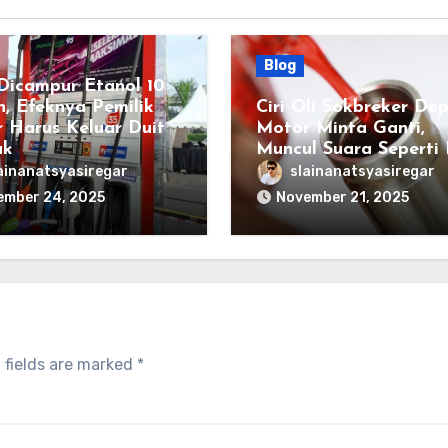
Blog
icampur Etanol 10
n, Efeknya Pemilik
Ciri Oli Sokbreker De
 Harus Keluar Duit
Motor Minta Ganti,
ak
Muncul Suara Seperti 
ainanatsyasiregar
slainanatsyasiregar
ember 24, 2025
November 21, 2025
 fields are marked
*