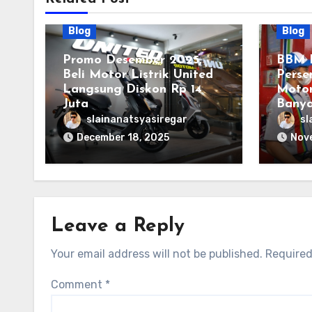
Blog
Blog
Promo Desember 2025,
BBM D
Beli Motor Listrik United
Perse
Langsung Diskon Rp 14
Motor
Juta
Bany
slainanatsyasiregar
sl
December 18, 2025
Nov
Leave a Reply
Your email address will not be published.
Required
Comment
*