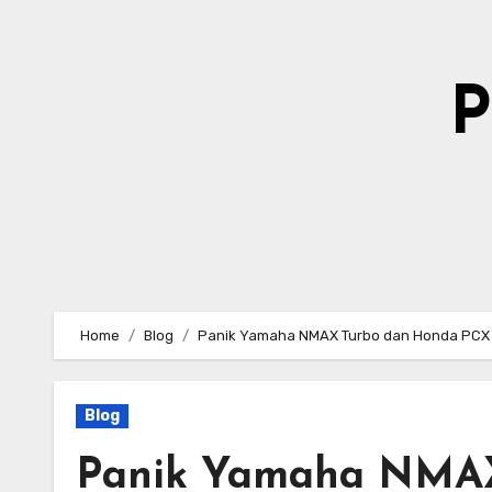
Skip
to
content
P
Home
Blog
Panik Yamaha NMAX Turbo dan Honda PCX 1
Blog
Panik Yamaha NMAX