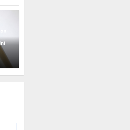
pan
Ini