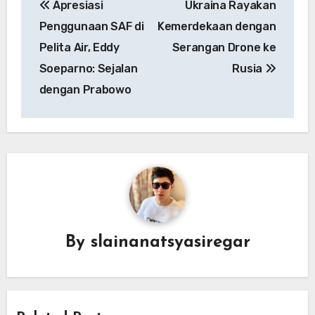
Apresiasi
Ukraina Rayakan
navigation
Penggunaan SAF di
Kemerdekaan dengan
Pelita Air, Eddy
Serangan Drone ke
Soeparno: Sejalan
Rusia
dengan Prabowo
By
slainanatsyasiregar