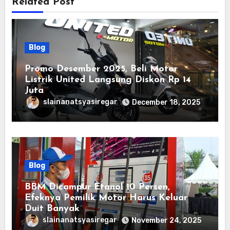
Related Post
Blog
Promo Desember 2025, Beli Motor
Listrik United Langsung Diskon Rp 14
Juta
slainanatsyasiregar
December 18, 2025
Blog
BBM Dicampur Etanol 10 Persen,
Efeknya Pemilik Motor Harus Keluar
Duit Banyak
slainanatsyasiregar
November 24, 2025