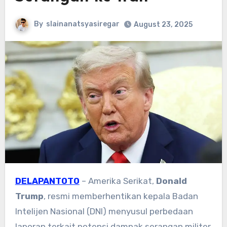
By
slainanatsyasiregar
August 23, 2025
DELAPANTOTO
– Amerika Serikat,
Donald
Trump
, resmi memberhentikan kepala Badan
Intelijen Nasional (DNI) menyusul perbedaan
laporan terkait potensi dampak serangan militer