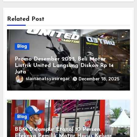
Related Post
Blog
Promo Desember 2025, Beli Motor
Listrik United Langsung Diskon Rp 14
Juta
slainanatsyasiregar
December 18, 2025
Blog
BBM Dicampur Etanol 10 Persen,
Efeknya Pemilik Motor Harus Keluar