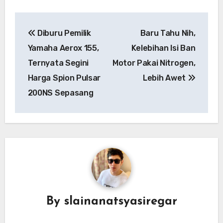
Post
Diburu Pemilik
Baru Tahu Nih,
navigation
Yamaha Aerox 155,
Kelebihan Isi Ban
Ternyata Segini
Motor Pakai Nitrogen,
Harga Spion Pulsar
Lebih Awet
200NS Sepasang
By
slainanatsyasiregar