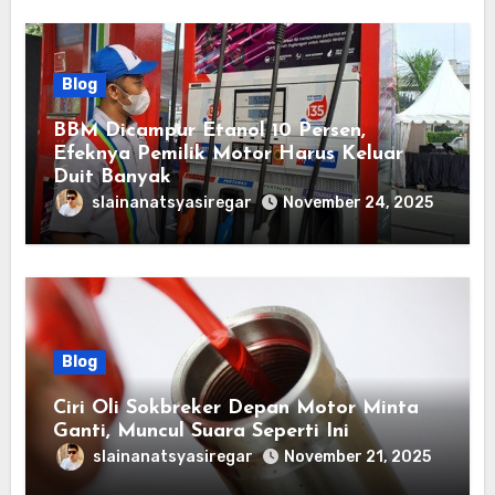
Blog
BBM Dicampur Etanol 10 Persen,
Efeknya Pemilik Motor Harus Keluar
Duit Banyak
slainanatsyasiregar
November 24, 2025
Blog
Ciri Oli Sokbreker Depan Motor Minta
Ganti, Muncul Suara Seperti Ini
slainanatsyasiregar
November 21, 2025