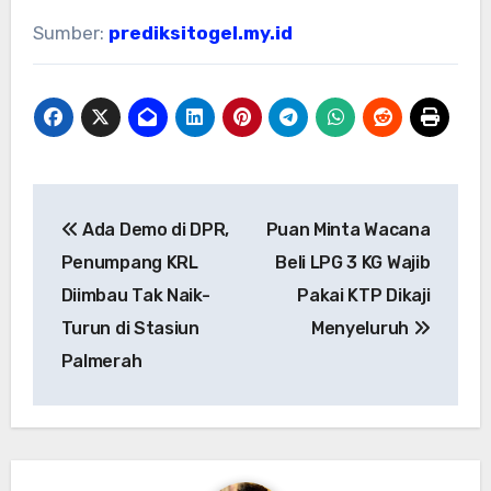
Sumber:
prediksitogel.my.id
Post
Ada Demo di DPR,
Puan Minta Wacana
navigation
Penumpang KRL
Beli LPG 3 KG Wajib
Diimbau Tak Naik-
Pakai KTP Dikaji
Turun di Stasiun
Menyeluruh
Palmerah