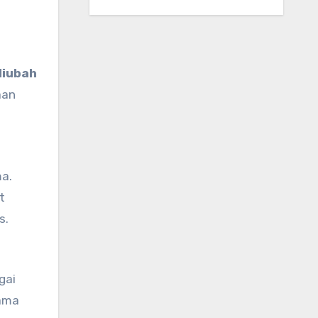
diubah
aan
ma.
t
s.
gai
tama