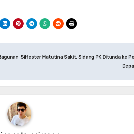
 Ragunan
Silfester Matutina Sakit, Sidang PK Ditunda ke P
Dep