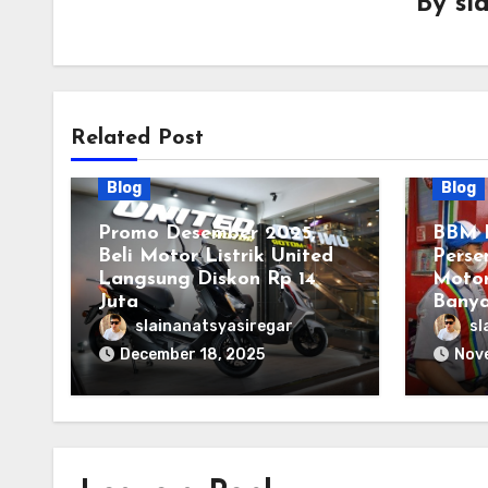
By
sl
Related Post
Blog
Blog
Promo Desember 2025,
BBM D
Beli Motor Listrik United
Perse
Langsung Diskon Rp 14
Motor
Juta
Bany
slainanatsyasiregar
sl
December 18, 2025
Nov