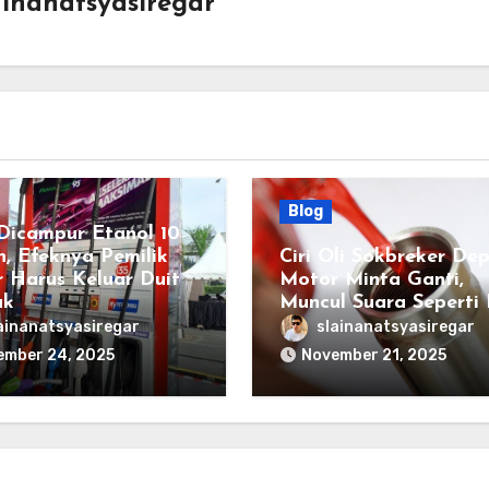
ainanatsyasiregar
Blog
icampur Etanol 10
n, Efeknya Pemilik
Ciri Oli Sokbreker De
 Harus Keluar Duit
Motor Minta Ganti,
ak
Muncul Suara Seperti 
ainanatsyasiregar
slainanatsyasiregar
ember 24, 2025
November 21, 2025