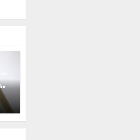
pan
Ini