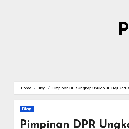
Skip
to
content
P
Home
Blog
Pimpinan DPR Ungkap Usulan BP Haji Jadi 
Blog
Pimpinan DPR Ungka