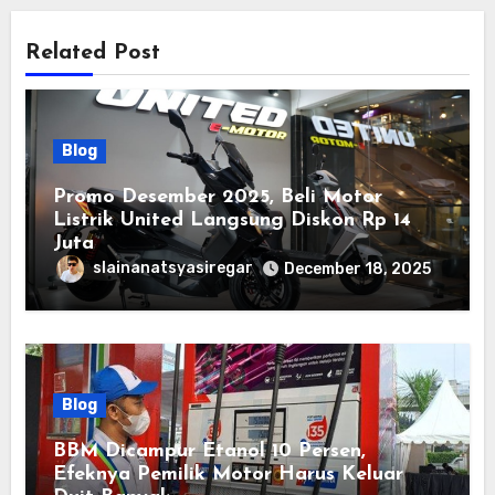
Related Post
Blog
Promo Desember 2025, Beli Motor
Listrik United Langsung Diskon Rp 14
Juta
slainanatsyasiregar
December 18, 2025
Blog
BBM Dicampur Etanol 10 Persen,
Efeknya Pemilik Motor Harus Keluar