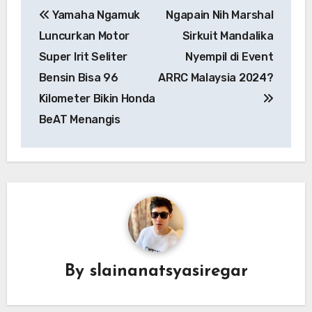
Yamaha Ngamuk
Ngapain Nih Marshal
navigation
Luncurkan Motor
Sirkuit Mandalika
Super Irit Seliter
Nyempil di Event
Bensin Bisa 96
ARRC Malaysia 2024?
Kilometer Bikin Honda
BeAT Menangis
By
slainanatsyasiregar