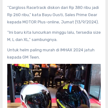
“Cargloss Racetrack diskon dari Rp 380 ribu jadi
Rp 260 ribu,” kata Bayu Gusti, Sales Prime Gear
kepada MOTOR Plus-online, Jumat (13/9/2024).
“Ini baru kita luncurkan minggu lalu, tersedia size
M, L dan XL,” sambungnya.
Untuk helm paling murah di IMHAX 2024 jatuh
kepada GM Teen.