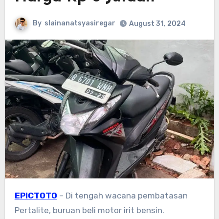
By
slainanatsyasiregar
August 31, 2024
EPICTOTO
– Di tengah wacana pembatasan
Pertalite, buruan beli motor irit bensin.