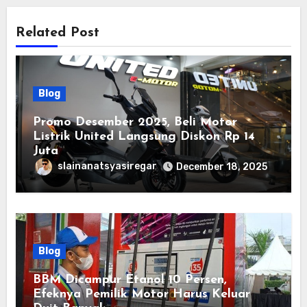
Related Post
Blog
Promo Desember 2025, Beli Motor
Listrik United Langsung Diskon Rp 14
Juta
slainanatsyasiregar
December 18, 2025
Blog
BBM Dicampur Etanol 10 Persen,
Efeknya Pemilik Motor Harus Keluar