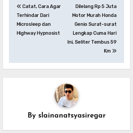
Catat, Cara Agar
Dilelang Rp 5 Juta
navigation
Terhindar Dari
Motor Murah Honda
Microsleep dan
Genio Surat-surat
Highway Hypnosist
Lengkap Cuma Hari
Ini, Seliter Tembus 59
Km
By
slainanatsyasiregar