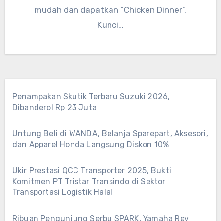
mudah dan dapatkan “Chicken Dinner”.
Kunci…
Penampakan Skutik Terbaru Suzuki 2026,
Dibanderol Rp 23 Juta
Untung Beli di WANDA, Belanja Sparepart, Aksesori,
dan Apparel Honda Langsung Diskon 10%
Ukir Prestasi QCC Transporter 2025, Bukti
Komitmen PT Tristar Transindo di Sektor
Transportasi Logistik Halal
Ribuan Pengunjung Serbu SPARK, Yamaha Rev