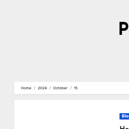
Skip
to
content
P
Home
2024
October
15
Blo