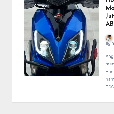
Ho
Mo
Ju
AB
0
Angkaraja – Motor keluaran pabrikan sayap
men
Hon
hany
TCS 