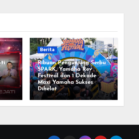
Berita
ti
Ribuan Pengunjung Serbu
SPARK, Yamaha Rev
Festival dan 1 Dekade
Maxi Yamaha Sukses
Dihelat