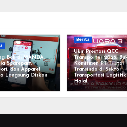
Berita
ta
Ukir Prestasi QCC
ng Beli di WANDA,
Transporter 2025, Buk
ja Sparepart,
Komitmen PT Tristar
ori, dan Apparel
Transindo di Sektor
a Langsung Diskon
Transportasi Logistik
Halal