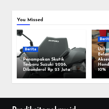
You Missed
Beri
Untu
Berita
Belan
Penampakan Skutik
Akses
Terbaru Suzuki 2026,
Hond
Dibanderol Rp 23 Juta
10%